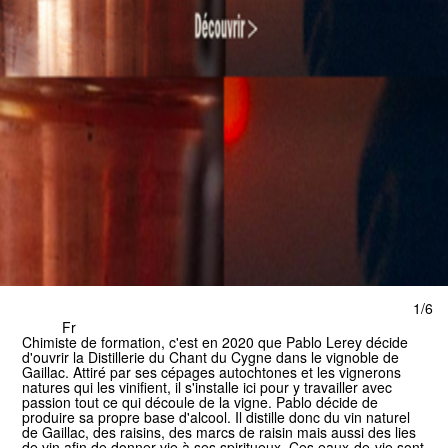
1/6
Fr
Chimiste de formation, c'est en 2020 que Pablo Lerey décide
d'ouvrir la Distillerie du Chant du Cygne dans le vignoble de
Gaillac.
Attiré par ses cépages autochtones et les vignerons
natures qui les vinifient, il s'installe ici pour y travailler avec
passion tout ce qui découle de la vigne. Pablo décide de
produire sa propre base d'alcool. Il distille donc du vin naturel
de Gaillac, des raisins, des marcs de raisin mais aussi des lies
de vin afin de donner vie à ses spiritueux. Ces eaux-de-vie sont