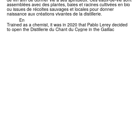
assemblées avec des plantes, baies et racines cultivées en bio
ou issues de récoltes sauvages et locales pour donner
naissance aux créations vivantes de la distillerie.
En
Trained as a chemist, it was in 2020 that Pablo Lerey decided
to open the Distillerie du Chant du Cygne in the Gaillac
vineyards. Attracted by its indigenous grape varieties and the
natural winemakers who vinify them, he settled here to work
with passion on everything to do with the vine. Pablo decided to
produce his own alcohol base. He distills natural Gaillac wine,
grapes, grape marc and wine lees to give life to his spirits.
These eaux-de-vie are blended with plants, berries and roots
grown organically or from wild, local harvests to give birth to the
distillery's living creations.
Titre/Title
Distillerie du Chant du Cygne
Année/Year
2024
Services/Services
Web design
Plus/More
distillerie-chantducygne.fr
Autres projets